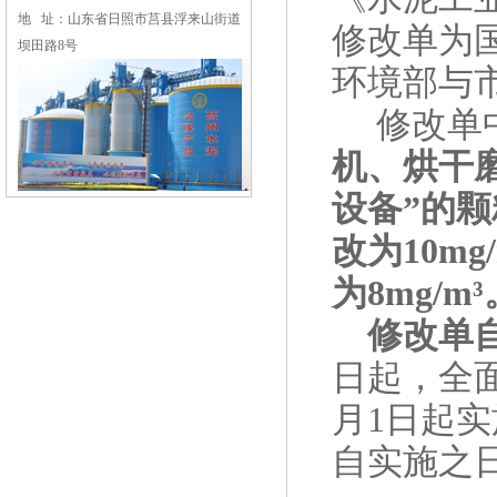
地 址：山东省日照市莒县浮来山街道
修改单为
坝田路8号
环境部与
修改单
机、烘干
设备
”
的颗
改为
10mg
为
8mg/m³
修改单
日起，全
月
1
日起实
自实施之