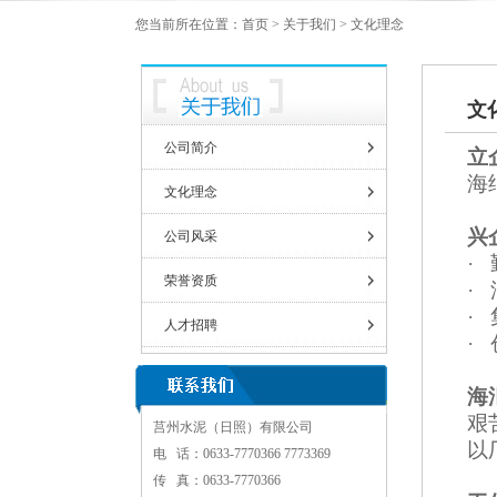
您当前所在位置：
首页
>
关于我们
> 文化理念
文
公司简介
立
海
文化理念
兴
公司风采
·
荣誉资质
·
·
人才招聘
·
海
艰
莒州水泥（日照）有限公司
以
电 话：
0633-7770366 7773369
传 真：0633-7770366