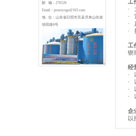
工
邮 编：276526
·
Email：
jzsnrzyxgs@163.com
·
地 址：山东省日照市莒县浮来山街道
·
坝田路8号
·
工
锲
经
·
·
·
·
企
以