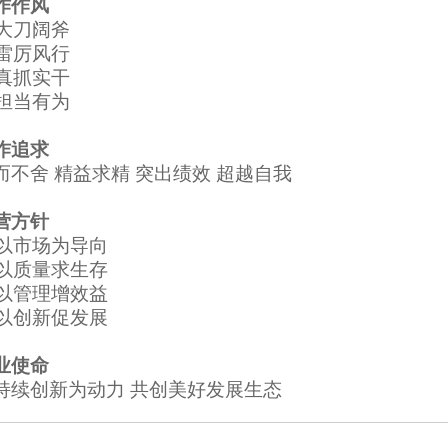
作作风
 大刀阔斧
 雷厉风行
 真抓实干
 担当有为
作追求
而不舍
精益求精 突出绩效 超越自我
营方针
 以市场为导向
 以质量求生存
 以管理增效益
 以创新促发展
业使命
持续创新为动力 共创美好发展生态