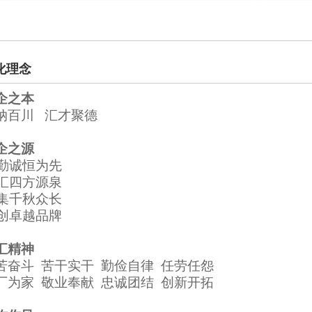
化理念
企之本
纳百川 汇才聚德
企之源
勤诚恒为先
 汇四方源泉
 集千秋众长
 创卓越品牌
汇精神
苦奋斗
苦干实干 勤俭自律 任劳任怨
厂为家
敬业奉献 忠诚团结 创新开拓